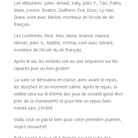
Les débutants :Julen, Amaël, Iraty, Jules F., Tao, Pablo,
Mani, Louise, Beatriz, Guilhem, Eva, Enzo, Ly-Han,
Diara, sont avec Michel, moniteur de l’école de ski
français.
Les confirmés: Noé, Inès, Alizia, Imanol, Haizea,
Herran, Jules G., Mathis, Emma, sont avec Gérard,
moniteur de l’école du ski français.
Après le ski, les enfants ont eu une séquence sur les
rapaces puis un bon goûter!
La suite se déroulera en classe, avec avant le repas,
les douches et un moment calme. Après le repas, la
veillée sera sur le thème des jeux de société (peut-être
près de la cheminée!!!) et pour finir un repos bien
mérité vers 21h30!!!
Voilà, tout se passe bien pour cette première journée,
soyez rassurés!!!
Belle soirée à vous et à demain pour la suite des